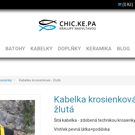
(0 Kč)
BATOHY
KABELKY
DOPLŇKY
KERAMIKA
BLOG
rosienky
Kabelka krosienková - žlutá
Kabelka krosienková
žlutá
Šitá kabelka - zdobená technikou krosienky
Vnitřek pevná látka+podšívka