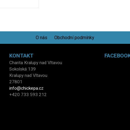
O nás
Obchodní podmínky
KONTAKT
FACEBOO
Charita Kralupy nad Vltavou
Sokolská 139
Kralupy nad Vltavou
27801
info@chickepa.cz
+420 733 593 212