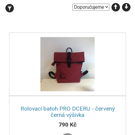
Vyhledávání podle parametrů
Rolovací batoh PRO DCERU - červený
černá výšivka
790 Kč