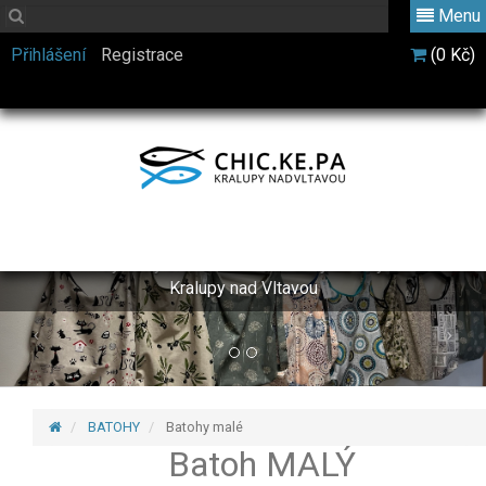
Menu
Přihlášení
Registrace
(0 Kč)
CHIC.KE.PA
Výrobky šicí a keramické dílny Charity
Kralupy nad Vltavou
BATOHY
Batohy malé
Batoh MALÝ