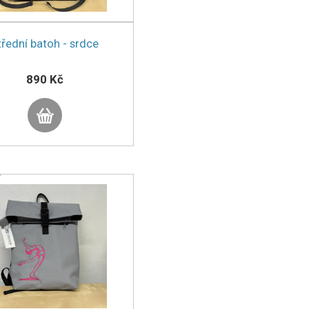
třední batoh - srdce
890 Kč