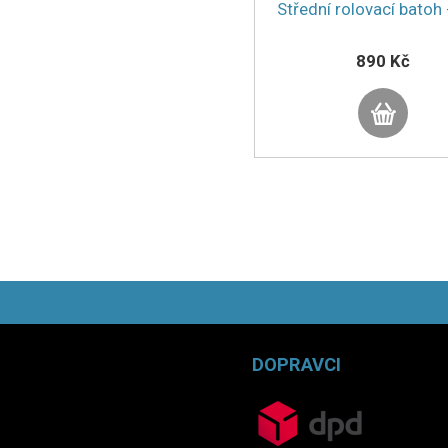
Střední rolovací batoh 
890 Kč
DOPRAVCI