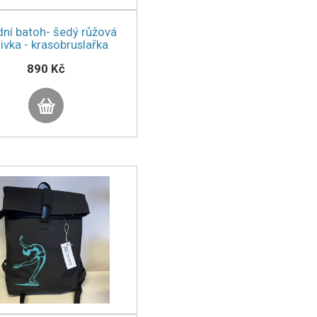
dní batoh- šedý růžová
ivka - krasobruslařka
890 Kč