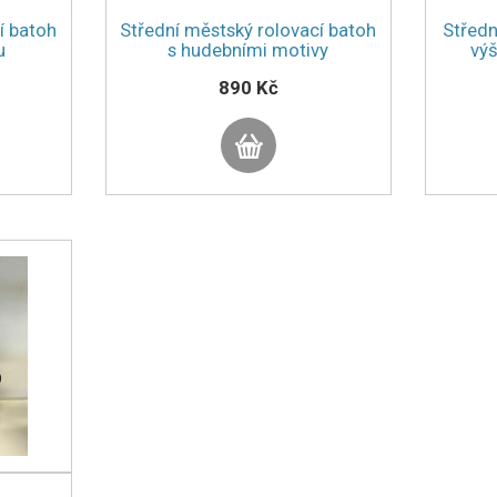
í batoh
Střední městský rolovací batoh
Středn
u
s hudebními motivy
výš
890 Kč