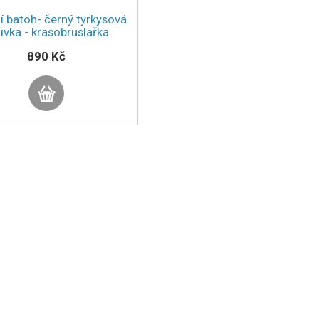
í batoh- černý tyrkysová
ivka - krasobruslařka
890 Kč