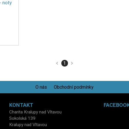
- noty
1
O nás
Obchodní podmínky
KONTAKT
FACEBOO
Charita Kralupy nad Vltavou
Sokolská 139
Kralupy nad Vltavou