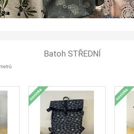
Batoh STŘEDNÍ
ametrů
novinka
novinka