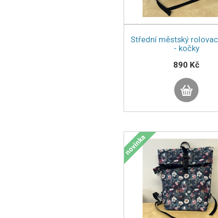
Střední městský rolovac
- kočky
890 Kč
novinka