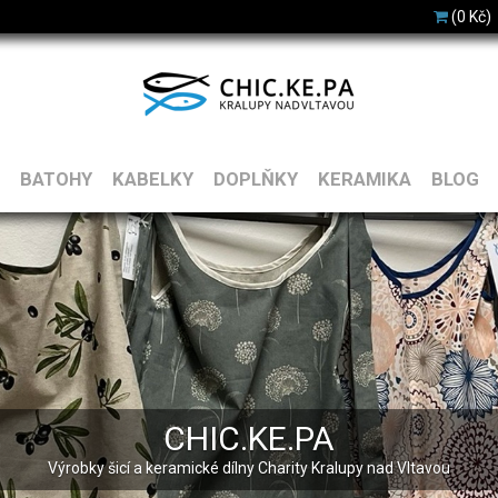
(0 Kč)
BATOHY
KABELKY
DOPLŇKY
KERAMIKA
BLOG
CHIC.KE.PA
Výrobky šicí a keramické dílny Charity Kralupy nad Vltavou