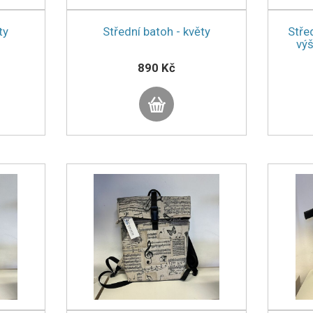
ty
Střední batoh - květy
Stře
výš
890 Kč