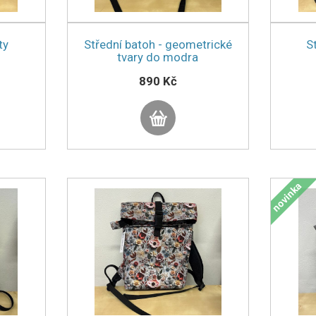
ty
Střední batoh - geometrické
S
tvary do modra
890 Kč
novinka