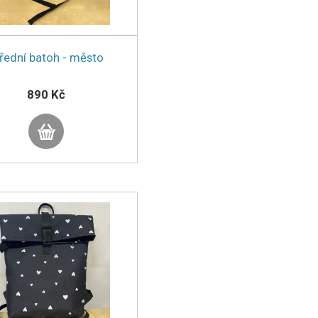
řední batoh - město
890 Kč