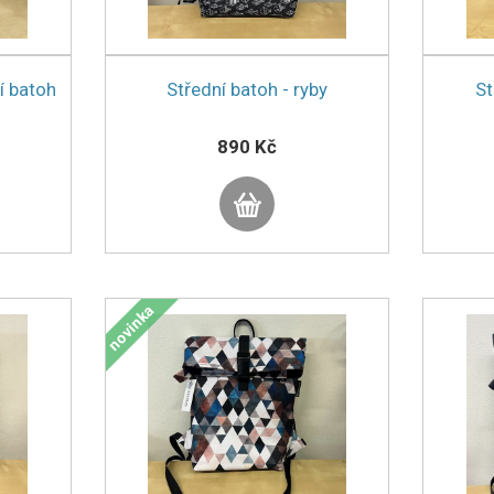
í batoh
Střední batoh - ryby
St
890 Kč
novinka