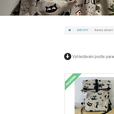
BATOHY
Batohy střední
Vyhledávání podle par
novinka