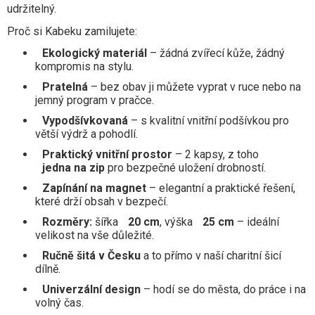
udržitelný.
Proč si Kabeku zamilujete:
Ekologický materiál
– žádná zvířecí kůže, žádný
kompromis na stylu.
Pratelná
– bez obav ji můžete vyprat v ruce nebo na
jemný program v pračce.
Vypodšívkovaná
– s kvalitní vnitřní podšívkou pro
větší výdrž a pohodlí.
Praktický vnitřní prostor
– 2 kapsy, z toho
jedna na zip
pro bezpečné uložení drobností.
Zapínání na magnet
– elegantní a praktické řešení,
které drží obsah v bezpečí.
Rozměry:
šířka
20 cm
, výška
25 cm
– ideální
velikost na vše důležité.
Ručně šitá v Česku
a to přímo v naší charitní šicí
dílně.
Univerzální design
– hodí se do města, do práce i na
volný čas.