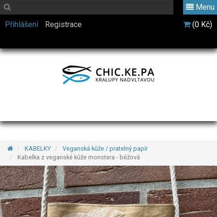
Menu
Přihlášení
Registrace
(0 Kč)
KABELKY
Veganská kůže / pratelný papír
Kabelka z veganské kůže monstera - béžová