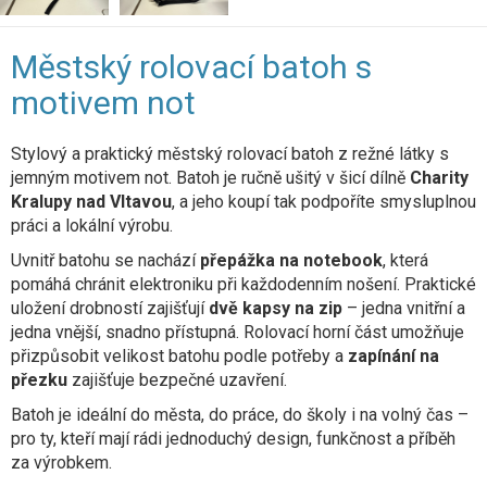
Městský rolovací batoh s
motivem not
Stylový a praktický městský rolovací batoh z režné látky s
jemným motivem not. Batoh je ručně ušitý v šicí dílně
Charity
Kralupy nad Vltavou
, a jeho koupí tak podpoříte smysluplnou
práci a lokální výrobu.
Uvnitř batohu se nachází
přepážka na notebook
, která
pomáhá chránit elektroniku při každodenním nošení. Praktické
uložení drobností zajišťují
dvě kapsy na zip
– jedna vnitřní a
jedna vnější, snadno přístupná. Rolovací horní část umožňuje
přizpůsobit velikost batohu podle potřeby a
zapínání na
přezku
zajišťuje bezpečné uzavření.
Batoh je ideální do města, do práce, do školy i na volný čas –
pro ty, kteří mají rádi jednoduchý design, funkčnost a příběh
za výrobkem.