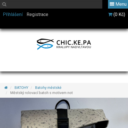
Menu
Přihlášení
Registrace
(0 Kč)
BATOHY
Batohy městské
Městský rolovací batoh s motivem not