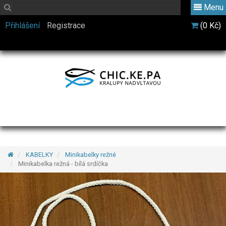
Menu
Přihlášení
Registrace
(0 Kč)
KABELKY
Minikabelky režné
Minikabelka režná - bílá srdíčka