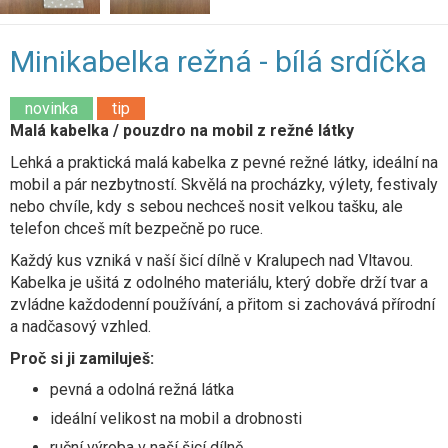
Minikabelka režná - bílá srdíčka
novinka
tip
Malá kabelka / pouzdro na mobil z režné látky
Lehká a praktická malá kabelka z pevné režné látky, ideální na
mobil a pár nezbytností. Skvělá na procházky, výlety, festivaly
nebo chvíle, kdy s sebou nechceš nosit velkou tašku, ale
telefon chceš mít bezpečně po ruce.
Každý kus vzniká v naší šicí dílně v Kralupech nad Vltavou.
Kabelka je ušitá z odolného materiálu, který dobře drží tvar a
zvládne každodenní používání, a přitom si zachovává přírodní
a nadčasový vzhled.
Proč si ji zamiluješ:
pevná a odolná režná látka
ideální velikost na mobil a drobnosti
ruční výroba v naší šicí dílně