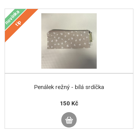
novinka
tip
Penálek režný - bílá srdíčka
150 Kč