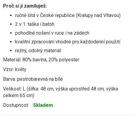
Proč si ji zamiluješ:
ručně šitá v České republice (Kralupy nad Vltavou)
2 v 1: taška i batoh
pohodlné nošení v ruce i na zádech
kvalitní zpracování vhodné pro každodenní použití
režný, odolný materiál
Materiál: 80% bavlna, 20% polyester
Vzor: květy
Barva: pestrobarevná na bílé
Velikost: L (šířka: 48 cm, výška uprostřed 48 cm, výška
celkem 65 cm)
Dostupnost:
Skladem