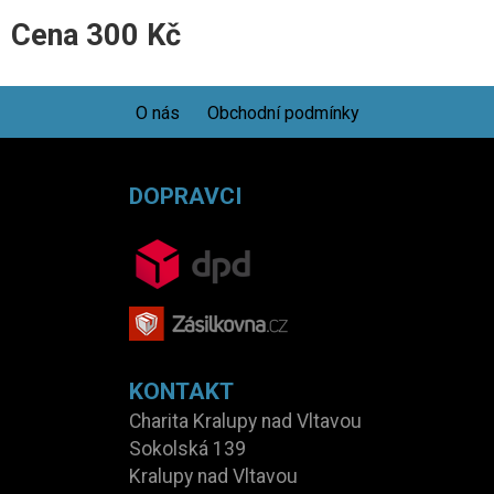
Cena
300
Kč
O nás
Obchodní podmínky
DOPRAVCI
KONTAKT
Charita Kralupy nad Vltavou
Sokolská 139
Kralupy nad Vltavou