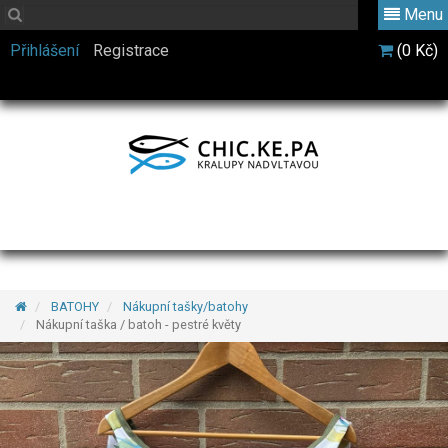
Menu
Přihlášení
Registrace
(0 Kč)
BATOHY
Nákupní tašky/batohy
Nákupní taška / batoh - pestré květy