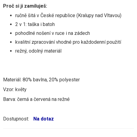
Proč si ji zamiluješ:
ručně šitá v České republice (Kralupy nad Vltavou)
2 v 1: taška i batoh
pohodlné nošení v ruce i na zádech
kvalitní zpracování vhodné pro každodenní použití
režný, odolný materiál
Materiál: 80% bavlna, 20% polyester
Vzor: květy
Barva: černá a červená na režné
Dostupnost:
Na dotaz