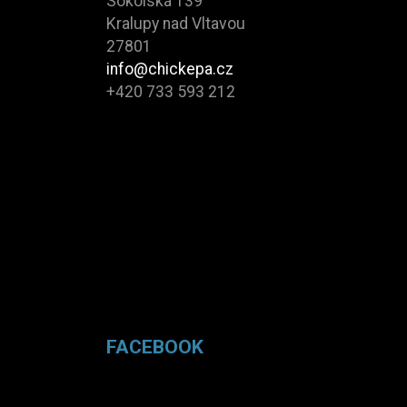
Sokolská 139
Kralupy nad Vltavou
27801
info@chickepa.cz
+420 733 593 212
FACEBOOK