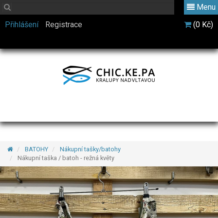
Menu
Přihlášení
Registrace
(0 Kč)
BATOHY
Nákupní tašky/batohy
Nákupní taška / batoh - režná květy