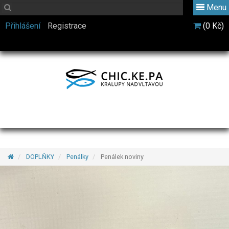
Menu
Přihlášení
Registrace
(0 Kč)
DOPLŇKY
Penálky
Penálek noviny