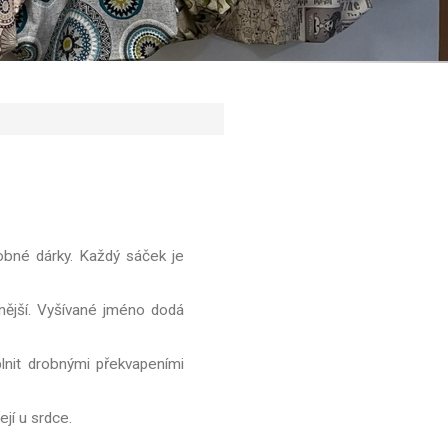
robné dárky. Každý sáček je
nější. Vyšívané jméno dodá
lnit drobnými překvapeními
ejí u srdce.