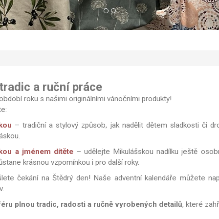
radic a ruční práce
 období roku s našimi originálními vánočními produkty!
te:
vkou
– tradiční a stylový způsob, jak nadělit dětem sladkosti či d
láskou.
vkou a jménem dítěte
– udělejte Mikulášskou nadílku ještě osob
ůstane krásnou vzpomínkou i pro další roky.
lete čekání na Štědrý den! Naše adventní kalendáře můžete nap
v.
ru plnou tradic, radosti a ručně vyrobených detailů
, které zahř