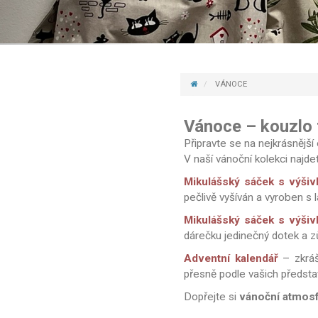
VÁNOCE
Vánoce – kouzlo t
Připravte se na nejkrásnější
V naší vánoční kolekci najde
Mikulášský sáček s výši
pečlivě vyšíván a vyroben s 
Mikulášský sáček s výši
dárečku jedinečný dotek a z
Adventní kalendář
– zkráš
přesně podle vašich předsta
Dopřejte si
vánoční atmosfé