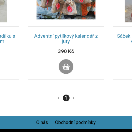
dílku s
Adventní pytlíkový kalendář z
Sáček 
em
juty
390 Kč
1
O nás
Obchodní podmínky