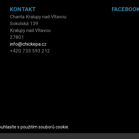
KONTAKT
FACEBOO
Charita Kralupy nad Vltavou
Sokolská 139
Kralupy nad Vltavou
27801
info@chickepa.cz
+420 733 593 212
uhlasíte s použitím souborů cookie.