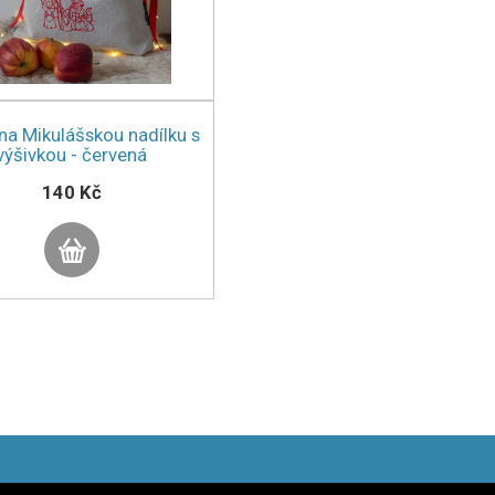
na Mikulášskou nadílku s
výšivkou - červená
140 Kč