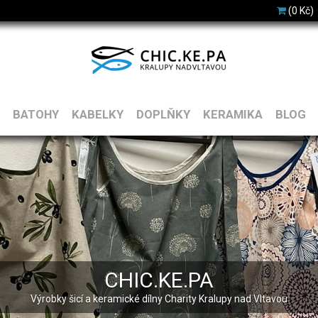
(0 Kč)
BATOHY
KABELKY
DOPLŇKY
KERAMIKA
BLOG
CHIC.KE.PA
Výrobky šicí a keramické dílny Charity Kralupy nad Vltavou